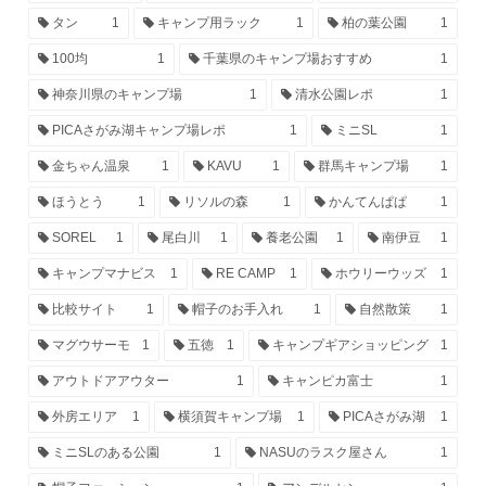
タン
1
キャンプ用ラック
1
柏の葉公園
1
100均
1
千葉県のキャンプ場おすすめ
1
神奈川県のキャンプ場
1
清水公園レポ
1
PICAさがみ湖キャンプ場レポ
1
ミニSL
1
金ちゃん温泉
1
KAVU
1
群馬キャンプ場
1
ほうとう
1
リソルの森
1
かんてんぱぱ
1
SOREL
1
尾白川
1
養老公園
1
南伊豆
1
キャンプマナビス
1
RE CAMP
1
ホウリーウッズ
1
比較サイト
1
帽子のお手入れ
1
自然散策
1
マグウサーモ
1
五徳
1
キャンプギアショッピング
1
アウトドアアウター
1
キャンピカ富士
1
外房エリア
1
横須賀キャンプ場
1
PICAさがみ湖
1
ミニSLのある公園
1
NASUのラスク屋さん
1