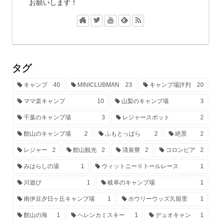
お願いします！
タグ
キャンプ
40
MINICLUBMAN
23
キャンプ場評判
20
ママ楽キャンプ
10
山梨のキャンプ場
3
千葉のキャンプ場
3
レジャースポット
2
館山のキャンプ場
2
ふもとっぱら
2
絶景
2
レジャー
2
館山観光
2
清泉寮
2
コロンビア
2
みはらしの湯
1
ウィットニーⅡトールレース
1
川遊び
1
岐阜のキャンプ場
1
南伊豆夕日ヶ丘キャンプ場
1
ホウリーウッズ久留里
1
館山の海
1
ヘレンカミスキー
1
デュオキャン
1