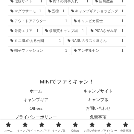
比較サイト
1
帽子のお手入れ
1
自然散策
1
マグウサーモ
1
五徳
1
キャンプギアショッピング
1
アウトドアアウター
1
キャンピカ富士
1
外房エリア
1
横須賀キャンプ場
1
PICAさがみ湖
1
ミニSLのある公園
1
NASUのラスク屋さん
1
帽子ファッション
1
アンデルセン
1
MINIでファミキャン！
ホーム
キャンプサイト
キャンプギア
キャンプ飯
Others
お問い合わせ
プライバシーポリシー
免責事項
© 2020 MINIでファミキャン！.
ホーム
キャンプサイ
キャンプギア
キャンプ飯
Others
お問い合わせ
プライバシー
免責事項