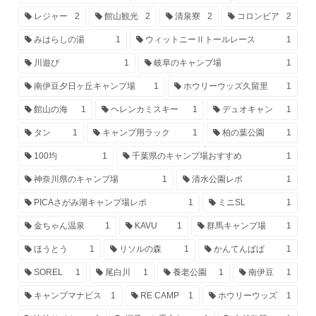
レジャー
2
館山観光
2
清泉寮
2
コロンビア
2
みはらしの湯
1
ウィットニーⅡトールレース
1
川遊び
1
岐阜のキャンプ場
1
南伊豆夕日ヶ丘キャンプ場
1
ホウリーウッズ久留里
1
館山の海
1
ヘレンカミスキー
1
デュオキャン
1
タン
1
キャンプ用ラック
1
柏の葉公園
1
100均
1
千葉県のキャンプ場おすすめ
1
神奈川県のキャンプ場
1
清水公園レポ
1
PICAさがみ湖キャンプ場レポ
1
ミニSL
1
金ちゃん温泉
1
KAVU
1
群馬キャンプ場
1
ほうとう
1
リソルの森
1
かんてんぱぱ
1
SOREL
1
尾白川
1
養老公園
1
南伊豆
1
キャンプマナビス
1
RE CAMP
1
ホウリーウッズ
1