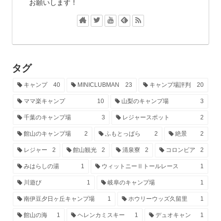
お願いします！
タグ
キャンプ
40
MINICLUBMAN
23
キャンプ場評判
20
ママ楽キャンプ
10
山梨のキャンプ場
3
千葉のキャンプ場
3
レジャースポット
2
館山のキャンプ場
2
ふもとっぱら
2
絶景
2
レジャー
2
館山観光
2
清泉寮
2
コロンビア
2
みはらしの湯
1
ウィットニーⅡトールレース
1
川遊び
1
岐阜のキャンプ場
1
南伊豆夕日ヶ丘キャンプ場
1
ホウリーウッズ久留里
1
館山の海
1
ヘレンカミスキー
1
デュオキャン
1