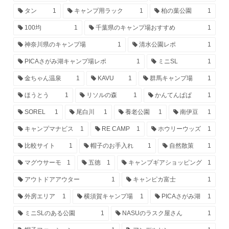
タン
1
キャンプ用ラック
1
柏の葉公園
1
100均
1
千葉県のキャンプ場おすすめ
1
神奈川県のキャンプ場
1
清水公園レポ
1
PICAさがみ湖キャンプ場レポ
1
ミニSL
1
金ちゃん温泉
1
KAVU
1
群馬キャンプ場
1
ほうとう
1
リソルの森
1
かんてんぱぱ
1
SOREL
1
尾白川
1
養老公園
1
南伊豆
1
キャンプマナビス
1
RE CAMP
1
ホウリーウッズ
1
比較サイト
1
帽子のお手入れ
1
自然散策
1
マグウサーモ
1
五徳
1
キャンプギアショッピング
1
アウトドアアウター
1
キャンピカ富士
1
外房エリア
1
横須賀キャンプ場
1
PICAさがみ湖
1
ミニSLのある公園
1
NASUのラスク屋さん
1