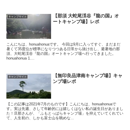
【那須 大蛇尾渓谷『龍の国』オ
キャンプサイト
ートキャンプ場】レポ
こんにちは、honuahonuaです。 今回は9月に入ってすぐ、まだまだ
暑くて35度位が標準になりつつある日常から抜け出し、避暑地の那
須、大蛇尾渓谷『龍の国』オートキャンプ場へ行ってきました。
honuahonua 1....
【無印良品津南キャンプ場】キャ
キャンプサイト
ンプ場レポ
【この記事は2021年7月のものです】こんにちは、honuahonuaで
す。実は先週、さして年齢的には嬉しくはない私の誕生日がありまし
た！旦那さんが、「ふもとっぱらキャンプ場」を抑えていてくれてい
て、人生初の、しかも富士山を眺めな...